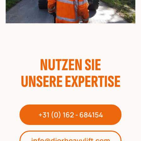
NUTZEN SIE
UNSERE EXPERTISE
+31 (0) 162 - 684154
info@diorheavylift.com