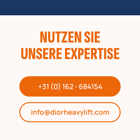
NUTZEN SIE
UNSERE EXPERTISE
+31 (0) 162 - 684154
info@diorheavylift.com