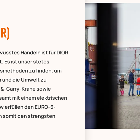
R)
usstes Handeln ist für DIOR
t. Es ist unser stetes
itsmethoden zu finden, um
n und die Umwelt zu
-&-Carry-Krane sowie
esamt mit einem elektrischen
kw erfüllen den EURO-6-
 somit den strengsten