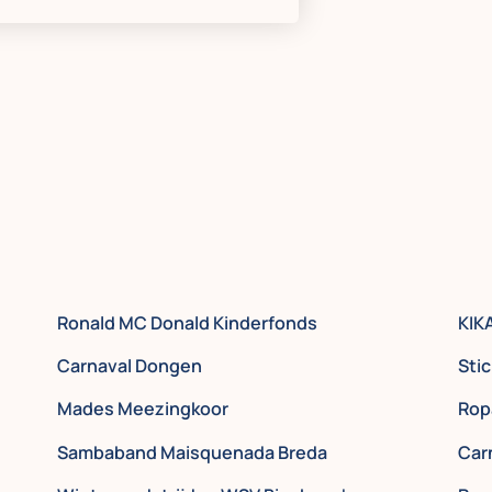
Ronald MC Donald Kinderfonds
KIK
Carnaval Dongen
Sti
Mades Meezingkoor
Rop
Sambaband Maisquenada Breda
Carn