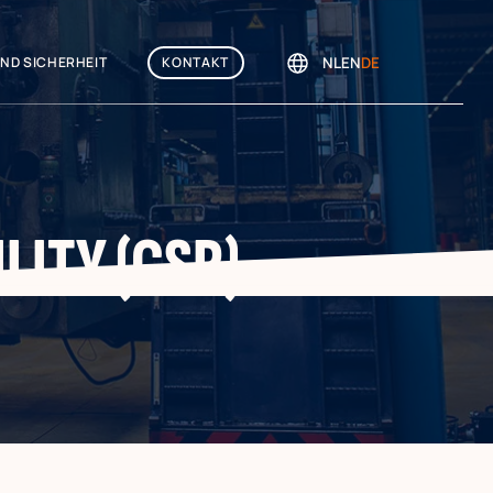
NL
EN
DE
ND SICHERHEIT
KONTAKT
LITY (CSR)