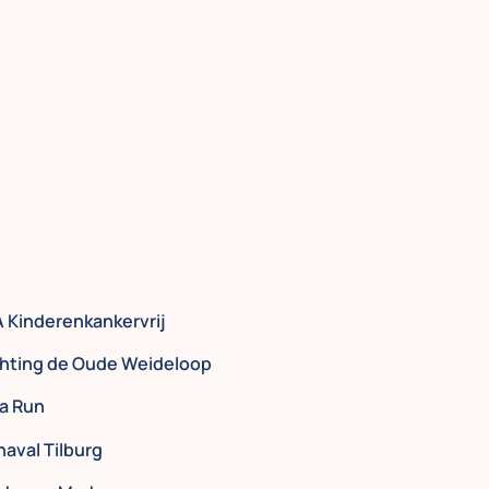
A Kinderenkankervrij
chting de Oude Weideloop
a Run
aval Tilburg