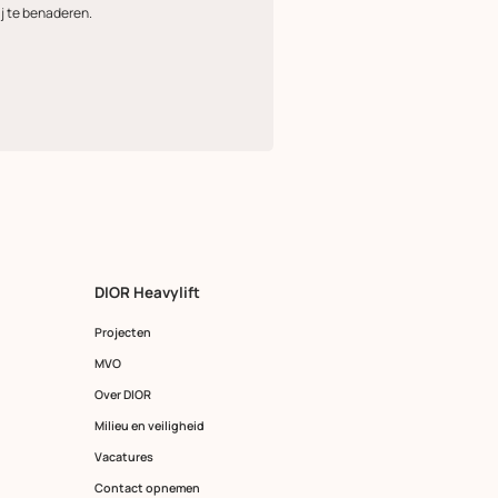
j te benaderen.
DIOR Heavylift
Projecten
MVO
Over DIOR
Milieu en veiligheid
Vacatures
Contact opnemen