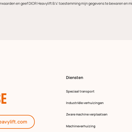
orwaarden en geef DIOR Heavylift B.V. toestemming mijn gegevens te bewaren en mi
Diensten
Speciaal transport
SE
Industriële verhuizingen
Zware machine verplaatsen
eavylift.com
Machineverhuizing