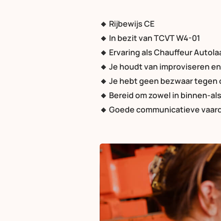
🔸 Rijbewijs CE
🔸 In bezit van TCVT W4-01
🔸 Ervaring als Chauffeur Autol
🔸 Je houdt van improviseren e
🔸 Je hebt geen bezwaar tegen 
🔸 Bereid om zowel in binnen-al
🔸 Goede communicatieve vaard